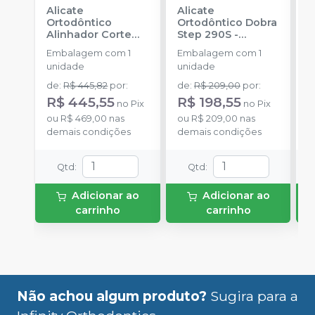
Alicate
Alicate
A
Ortodôntico
Ortodôntico Dobra
A
Alinhador Corte
Step 290S -
W
Gota Para Elástico
060686
-
INFINITY
5
Embalagem com 1
Embalagem com 1
E
Pa-05 - 66-6005
-
ORTHODONTICS
O
unidade
unidade
u
INFINITY
ORTHODONTICS
de
:
R$ 445,82
por
:
de
:
R$ 209,00
por
:
d
R$ 445,55
R$ 198,55
R
no
Pix
no
Pix
ou
R$ 469,00
nas
ou
R$ 209,00
nas
o
demais condições
demais condições
d
Qtd
:
Qtd
:
Adicionar ao
Adicionar ao
carrinho
carrinho
Não achou algum produto?
Sugira para a