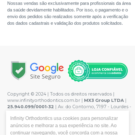
Nossas vendas são exclusivamente para profissionais da área
da saúde devidamente habilitados. Por isso, o pagamento e o
envio dos pedidos são realizados somente após a verificação
dos dados cadastrais e validação dos produtos solicitados.
Copyright © 2024 | Todos os direitos reservados |
www.infinityorthodontics.com.br |
MX3 Group
LTDA
|
25.940.099/0001-32
| Av. do Contorno, 7197 - Lourdes -
Belo Horizonte / MG | Política de Privacidade e
Infinity Orthodontics
usa cookies para personalizar
Segurança - Fotos meramente ilustrativas - Os preços e
condições da loja virtual estão sujeitos a alterações. Em
anúncios e melhorar a sua experiência no site. Ao
caso de divergência de preços no site, o valor válido é o
continuar navegando, você concorda com a nossa