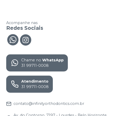
Acompanhe nas
Redes Sociais
Chame no
WhatsApp
31 99711-0008
Atendimento
31 99711-0008
contato@infinityorthodontics.com.br
Av. do Contorno, 7197 - Lourdes - Belo Horizonte,