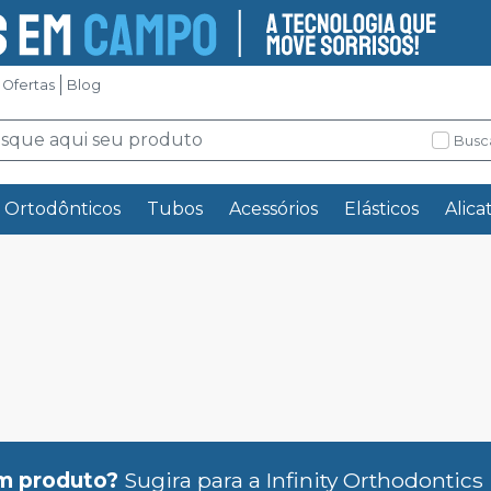
Ofertas
Blog
Busc
s Ortodônticos
Tubos
Acessórios
Elásticos
Alica
m produto?
Sugira para a
Infinity Orthodontics