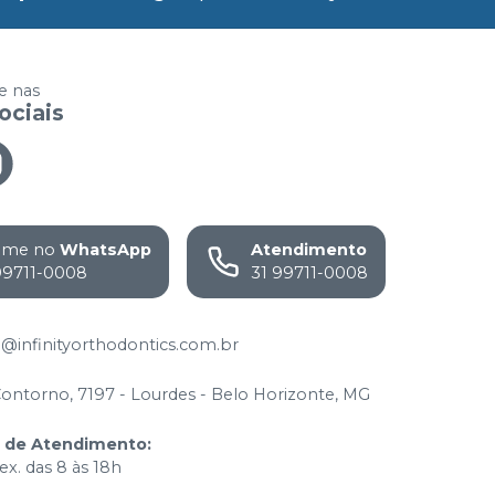
 nas
ociais
ame no
WhatsApp
Atendimento
99711-0008
31 99711-0008
@infinityorthodontics.com.br
Contorno, 7197 - Lourdes - Belo Horizonte, MG
o de Atendimento
:
ex. das 8 às 18h