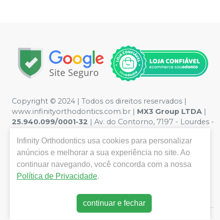
Copyright © 2024 | Todos os direitos reservados |
www.infinityorthodontics.com.br |
MX3 Group
LTDA
|
25.940.099/0001-32
| Av. do Contorno, 7197 - Lourdes -
Belo Horizonte / MG | Política de Privacidade e
Infinity Orthodontics
usa cookies para personalizar
Segurança - Fotos meramente ilustrativas - Os preços e
condições da loja virtual estão sujeitos a alterações. Em
anúncios e melhorar a sua experiência no site. Ao
caso de divergência de preços no site, o valor válido é o
continuar navegando, você concorda com a nossa
do Carrinho de Compra. Não vendemos por atacado,
Política de Privacidade
.
por isso nos reservamos o direito de não atender
compras de grandes volumes pelo site.
continuar e fechar