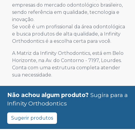
empresas do mercado odontológico brasileiro,
sendo referência em qualidade, tecnologia e
inovação.
Se você é um profissional da área odontológica
e busca produtos de alta qualidade, a Infinity
Orthodontics é a escolha certa para você.
A Matriz da Infinity Orthodontics, está em Belo
Horizonte, na Av. do Contorno - 7197, Lourdes.
Conta com uma estrutura completa atender
sua necessidade.
Não achou algum produto?
Sugira para a
Infinity Orthodontics
Sugerir produtos