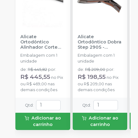
Alicate
Alicate
A
Ortodôntico
Ortodôntico Dobra
O
Alinhador Corte
Step 290S -
T
Gota Para Elástico
060686
-
INFINITY
M
Embalagem com 1
Embalagem com 1
E
Pa-05 - 66-6005
-
ORTHODONTICS
0
unidade
unidade
u
INFINITY
O
ORTHODONTICS
de
:
R$ 445,82
por
:
de
:
R$ 209,00
por
:
d
R$ 445,55
R$ 198,55
R
no
Pix
no
Pix
ou
R$ 469,00
nas
ou
R$ 209,00
nas
o
demais condições
demais condições
d
Qtd
:
Qtd
:
Adicionar ao
Adicionar ao
carrinho
carrinho