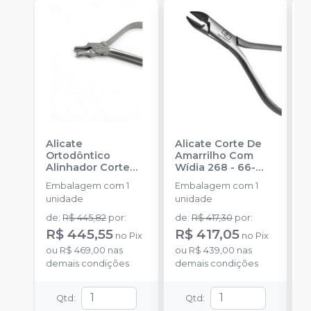
Alicate
Alicate Corte De
A
Ortodôntico
Amarrilho Com
O
Alinhador Corte
Wídia 268 - 66-
T
Gota Para Elástico
5005
-
INFINITY
M
Embalagem com 1
Embalagem com 1
E
Pa-05 - 66-6005
-
ORTHODONTICS
0
unidade
unidade
u
INFINITY
O
ORTHODONTICS
de
:
R$ 445,82
por
:
de
:
R$ 417,30
por
:
d
R$ 445,55
R$ 417,05
R
no
Pix
no
Pix
ou
R$ 469,00
nas
ou
R$ 439,00
nas
o
demais condições
demais condições
d
Qtd
:
Qtd
: