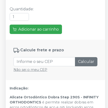
Quantidade
:
Adicionar ao carrinho
Calcule frete e prazo
Calcular
Não sei o meu CEP
Indicação:
Alicate Ortodôntico Dobra Step 290S - INFINITY
ORTHODONTICS
é permite realizar dobras em
arcos ortodônticos de aço e niti (incluindo arcos