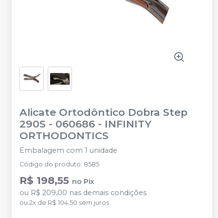
Alicate Ortodôntico Dobra Step
290S - 060686
-
INFINITY
ORTHODONTICS
Embalagem com 1 unidade
Código do produto
:
8585
R$ 198,55
no
Pix
ou
R$ 209,00
nas demais condições
ou
2
x
de
R$ 104,50
sem juros