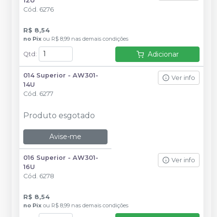
12U
Cód.
6276
R$ 8,54
no
Pix
ou
R$ 8,99
nas demais condições
Adicionar
Qtd
:
014 Superior - AW301-
Ver info
14U
Cód.
6277
Produto esgotado
Avise-me
016 Superior - AW301-
Ver info
16U
Cód.
6278
R$ 8,54
no
Pix
ou
R$ 8,99
nas demais condições