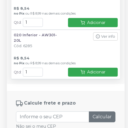
R$ 8,54
no
Pix
ou
R$ 8,99
nas demais condições
Adicionar
Qtd
:
020 Inferior - AW301-
Ver info
20L
Cód.
6285
R$ 8,54
no
Pix
ou
R$ 8,99
nas demais condições
Adicionar
Qtd
:
Calcule frete e prazo
Calcular
Não sei o meu CEP