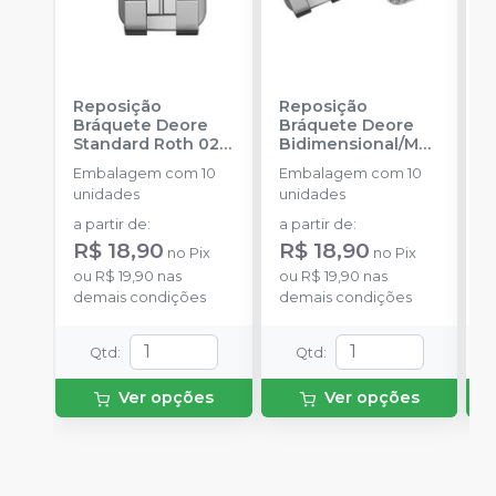
Reposição
Reposição
R
Bráquete Deore
Bráquete Deore
B
Standard Roth 022
Bidimensional/MB
A
-
INFINITY
T 018
-
INFINITY
F
Embalagem com 10
Embalagem com 10
E
ORTHODONTICS
ORTHODONTICS
-
unidades
unidades
u
O
a partir de
:
a partir de
:
a
R$ 18,90
R$ 18,90
R
no
Pix
no
Pix
ou
R$ 19,90
nas
ou
R$ 19,90
nas
o
demais condições
demais condições
d
Qtd
:
Qtd
:
Ver opções
Ver opções