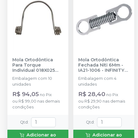
Mola Ortodôntica
Mola Ortodôntica
Para Torque
Fechada Niti 6Mm -
Individual 018X025
IA21-1006
-
INFINITY
Média - IA23-1825M
-
ORTHODONTICS
Embalagem com 10
Embalagem com 4
INFINITY
unidades
unidades
ORTHODONTICS
R$ 94,05
R$ 28,40
no
Pix
no
Pix
ou
R$ 99,00
nas demais
ou
R$ 29,90
nas demais
condições
condições
Qtd
:
Qtd
:
Adicionar ao
Adicionar ao