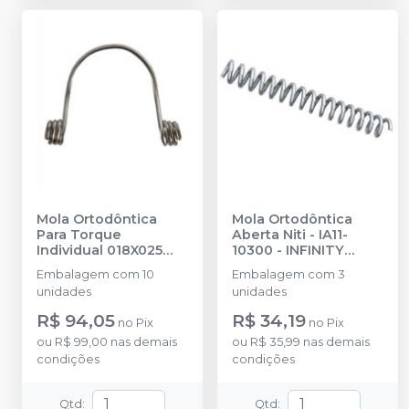
Mola Ortodôntica
Mola Ortodôntica
Para Torque
Aberta Niti - IA11-
Individual 018X025
10300
-
INFINITY
Pequena - IA23-1825S
ORTHODONTICS
Embalagem com 10
Embalagem com 3
-
INFINITY
unidades
unidades
ORTHODONTICS
R$ 94,05
R$ 34,19
no
Pix
no
Pix
ou
R$ 99,00
nas demais
ou
R$ 35,99
nas demais
condições
condições
Qtd
:
Qtd
: