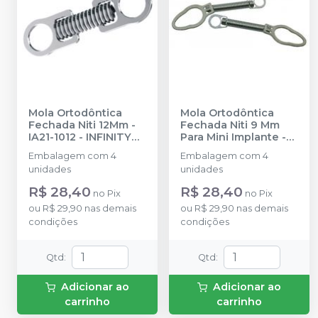
Mola Ortodôntica
Mola Ortodôntica
Fechada Niti 12Mm -
Fechada Niti 9 Mm
IA21-1012
-
INFINITY
Para Mini Implante -
ORTHODONTICS
IA28-1009
-
INFINITY
Embalagem com 4
Embalagem com 4
ORTHODONTICS
unidades
unidades
R$ 28,40
R$ 28,40
no
Pix
no
Pix
ou
R$ 29,90
nas demais
ou
R$ 29,90
nas demais
condições
condições
Qtd
:
Qtd
:
Adicionar ao
Adicionar ao
carrinho
carrinho