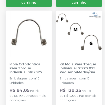
carrinho
carrinho
Mola Ortodôntica
Kit Mola Para Torque
Para Torque
Individual 017X0 025
Individual 018X025
Pequeno/Médio/Gran
Grande - IA23-1825L
-
de - KITIA23-1725
-
Embalagem com 10
Embalagem com 15
INFINITY
INFINITY
unidades
unidades
ORTHODONTICS
ORTHODONTICS
R$ 94,05
R$ 128,25
no
Pix
no
Pix
ou
R$ 99,00
nas demais
ou
R$ 135,00
nas demais
condições
condições