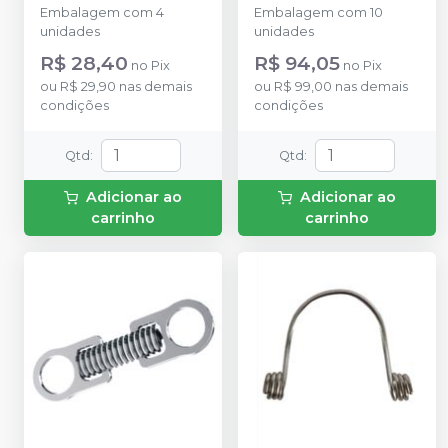
IA28-1012
-
INFINITY
Pequena - IA23-1925S
Embalagem com 4
Embalagem com 10
ORTHODONTICS
-
INFINITY
unidades
unidades
ORTHODONTICS
R$ 28,40
R$ 94,05
no
Pix
no
Pix
ou
R$ 29,90
nas demais
ou
R$ 99,00
nas demais
condições
condições
Qtd
:
Qtd
:
Adicionar ao
Adicionar ao
carrinho
carrinho