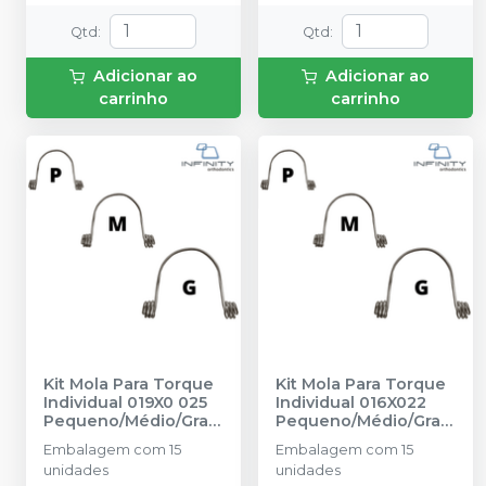
Qtd
:
Qtd
:
Adicionar ao
Adicionar ao
carrinho
carrinho
Kit Mola Para Torque
Kit Mola Para Torque
Individual 019X0 025
Individual 016X022
Pequeno/Médio/Gran
Pequeno/Médio/Gran
de - KITIA23-1925
-
de - KIT IA23-1622
-
Embalagem com 15
Embalagem com 15
INFINITY
INFINITY
unidades
unidades
ORTHODONTICS
ORTHODONTICS