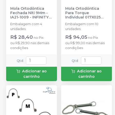
Mola Ortodôntica
Mola Ortodôntica
Fechada Niti 9Mm -
Para Torque
IA21-1009
-
INFINITY
Individual 017X025
ORTHODONTICS
Grande - IA23-1725L
-
Embalagem com 4
Embalagem com 10
INFINITY
unidades
unidades
ORTHODONTICS
R$ 28,40
R$ 94,05
no
Pix
no
Pix
ou
R$ 29,90
nas demais
ou
R$ 99,00
nas demais
condições
condições
Qtd
:
Qtd
:
Adicionar ao
Adicionar ao
carrinho
carrinho