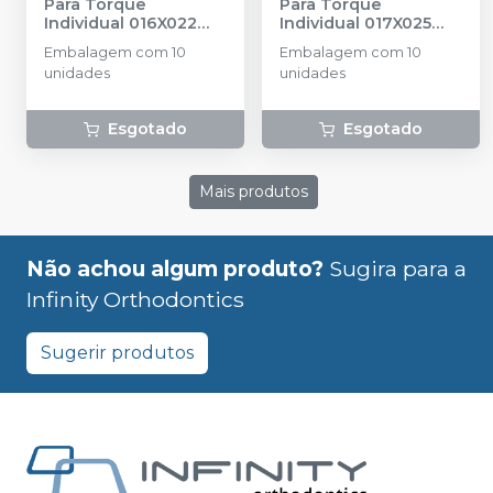
Para Torque
Para Torque
Individual 016X022
Individual 017X025
Média - IA23-1622M
-
Média - IA23-1725M
-
Embalagem com 10
Embalagem com 10
INFINITY
INFINITY
unidades
unidades
ORTHODONTICS
ORTHODONTICS
Esgotado
Esgotado
Mais produtos
Não achou algum produto?
Sugira para a
Infinity Orthodontics
Sugerir produtos