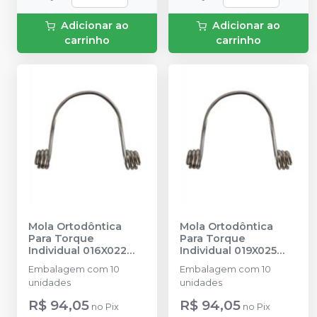
Adicionar ao
Adicionar ao
carrinho
carrinho
Mola Ortodôntica
Mola Ortodôntica
Para Torque
Para Torque
Individual 016X022
Individual 019X025
Grande - IA23-1622L
-
Média - IA23-1925M
-
Embalagem com 10
Embalagem com 10
INFINITY
INFINITY
unidades
unidades
ORTHODONTICS
ORTHODONTICS
R$ 94,05
R$ 94,05
no
Pix
no
Pix