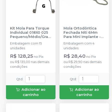
Kit Mola Para Torque
Mola Ortodôntica
Individual 018X0 025
Fechada Niti 6Mm
Pequeno/Médio/Gran
Para Mini Implante -
de - KITIA23-1825
-
IA28-1006
-
INFINITY
Embalagem com 15
Embalagem com 4
INFINITY
ORTHODONTICS
unidades
unidades
ORTHODONTICS
R$ 128,25
R$ 28,40
no
Pix
no
Pix
ou
R$ 135,00
nas demais
ou
R$ 29,90
nas demais
condições
condições
Qtd
:
Qtd
:
Adicionar ao
Adicionar ao
carrinho
carrinho