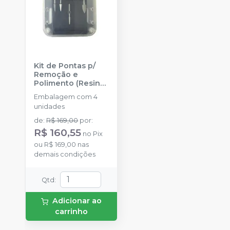
Kit de Pontas p/
Remoção e
Polimento (Resina/
Attachments) - 4
Embalagem com 4
peças
-
INFINITY
unidades
ORTHODONTICS
de
:
R$ 169,00
por
:
R$ 160,55
no
Pix
ou
R$ 169,00
nas
demais condições
Qtd
:
Adicionar ao
carrinho