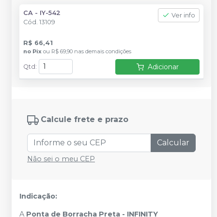
CA - IY-542
Ver info
Cód.
13109
R$ 66,41
no
Pix
ou
R$ 69,90
nas demais condições
Adicionar
Qtd
:
Calcule frete e prazo
Calcular
Não sei o meu CEP
Indicação:
A
Ponta de Borracha Preta
- INFINITY