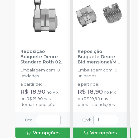
Reposição
Reposição
R
Bráquete Deore
Bráquete Deore
B
Standard Roth 022
Bidimensional/MB
A
-
INFINITY
T 018
-
INFINITY
F
Embalagem com 10
Embalagem com 10
E
ORTHODONTICS
ORTHODONTICS
-
unidades
unidades
u
O
a partir de
:
a partir de
:
a
R$ 18,90
R$ 18,90
R
no
Pix
no
Pix
ou
R$ 19,90
nas
ou
R$ 19,90
nas
o
demais condições
demais condições
d
Qtd
:
Qtd
:
Ver opções
Ver opções