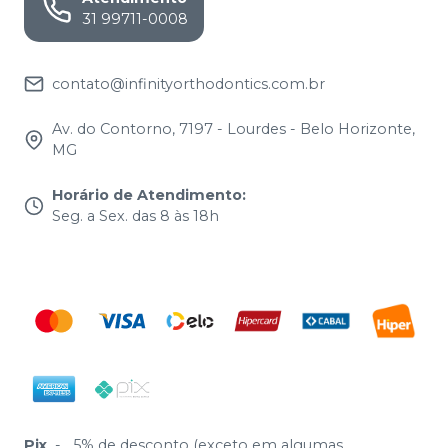
31 99711-0008
contato@infinityorthodontics.com.br
Av. do Contorno, 7197 - Lourdes - Belo Horizonte,
MG
Horário de Atendimento
:
Seg. a Sex. das 8 às 18h
Pix
-
5% de desconto (exceto em algumas