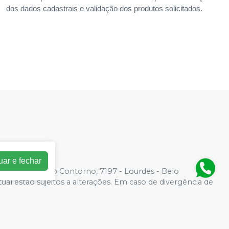
dos dados cadastrais e validação dos produtos solicitados.
uar e fechar
0001-32
| Av. do Contorno, 7197 - Lourdes - Belo
tual estão sujeitos a alterações. Em caso de divergência de
ito de não atender compras de grandes volumes pelo site.