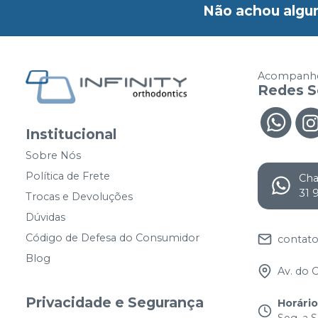
Não achou algu
Acompanhe
Redes S
Institucional
Sobre Nós
Política de Frete
Ch
31 
Trocas e Devoluções
Dúvidas
Código de Defesa do Consumidor
contato
Blog
Av. do 
Privacidade e Segurança
Horári
Seg. a S