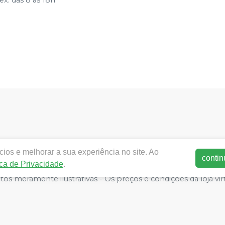
ios e melhorar a sua experiência no site. Ao
contin
ica de Privacidade
.
nfinityorthodontics.com.br |
MX3 Group
LTDA
|
25.940.099/
tos meramente ilustrativas - Os preços e condições da loja vir
ra. Não vendemos por atacado, por isso nos reservamos o dire
E-commerce produzido por
Sou Odonto Ecommerce
.