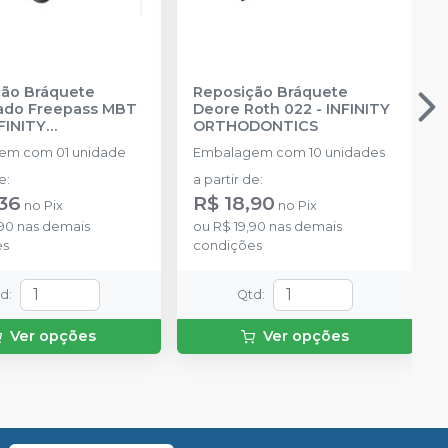
ão Bráquete
Reposição Bráquete
ado Freepass MBT
Deore Roth 022
-
INFINITY
FINITY
ORTHODONTICS
DONTICS
em com 01 unidade
Embalagem com 10 unidades
de
:
a partir de
:
,36
R$ 18,90
no
Pix
no
Pix
,90
nas demais
ou
R$ 19,90
nas demais
es
condições
td
:
Qtd
:
Ver opções
Ver opções