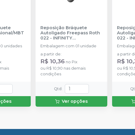
quete
Reposição Bráquete
Reposiç
sional/MBT
Autoligado Freepass Roth
Autolig
022
-
INFINITY
022
-
IN
S
ORTHODONTICS
ORTHO
0 unidades
Embalagem com 01 unidade
Embalag
a partir de
:
a partir 
R$ 10,36
R$ 10
x
no
Pix
mais
ou
R$ 10,90
nas demais
ou
R$ 10
condições
condiçõ
Qtd
:
Q
pções
Ver opções