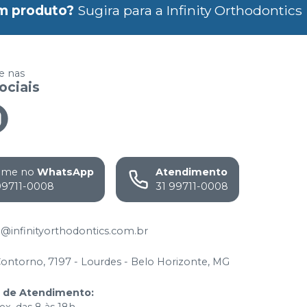
m produto?
Sugira para a
Infinity Orthodontics
 nas
ociais
ame no
WhatsApp
Atendimento
99711-0008
31 99711-0008
@infinityorthodontics.com.br
Contorno, 7197 - Lourdes - Belo Horizonte, MG
o de Atendimento
:
ex. das 8 às 18h