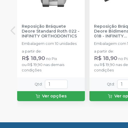
Reposição Bráquete
Reposição Brá
Deore Standard Roth 022
-
Deore Bidimen
INFINITY ORTHODONTICS
018
-
INFINITY
ORTHODONTIC
Embalagem com 10 unidades
Embalagem com 1
a partir de
:
a partir de
:
R$ 18,90
R$ 18,90
no
Pix
no
Pi
ou
R$ 19,90
nas demais
ou
R$ 19,90
nas de
condições
condições
Qtd
:
Qtd
:
Ver opções
Ver o