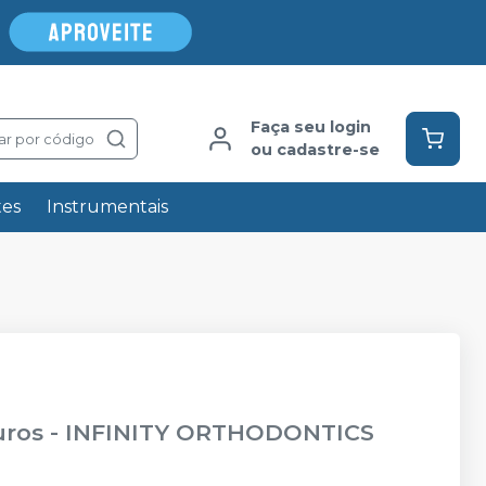
Faça seu login
ar por código
ou cadastre-se
tes
Instrumentais
uros
-
INFINITY ORTHODONTICS