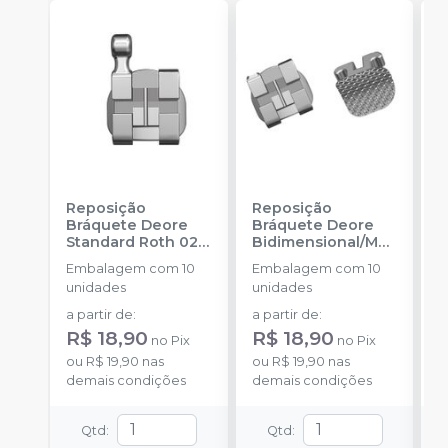
Reposição
Reposição
R
Bráquete Deore
Bráquete Deore
B
Standard Roth 022
Bidimensional/MB
A
-
INFINITY
T 018
-
INFINITY
F
Embalagem com 10
Embalagem com 10
E
ORTHODONTICS
ORTHODONTICS
-
unidades
unidades
u
O
a partir de
:
a partir de
:
a
R$ 18,90
R$ 18,90
R
no
Pix
no
Pix
ou
R$ 19,90
nas
ou
R$ 19,90
nas
o
demais condições
demais condições
d
Qtd
:
Qtd
: