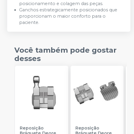
posicionamento e colagem das peças.
Ganchos estrategicamente posicionados que
proporcionam o maior conforto para o
paciente.
Você também pode gostar
desses
Reposição
Reposição
R
Bráquete Deore
Bráquete Deore
B