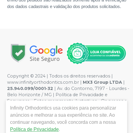
dos dados cadastrais e validação dos produtos solicitados.
Copyright © 2024 | Todos os direitos reservados |
www.infinityorthodontics.com.br |
MX3 Group
LTDA
|
25.940.099/0001-32
| Av. do Contorno, 7197 - Lourdes -
Belo Horizonte / MG | Política de Privacidade e
Segurança - Fotos meramente ilustrativas - Os preços e
condições da loja virtual estão sujeitos a alterações. Em
Infinity Orthodontics
usa cookies para personalizar
caso de divergência de preços no site, o valor válido é o
anúncios e melhorar a sua experiência no site. Ao
do Carrinho de Compra. Não vendemos por atacado,
continuar navegando, você concorda com a nossa
por isso nos reservamos o direito de não atender
Política de Privacidade
.
compras de grandes volumes pelo site.