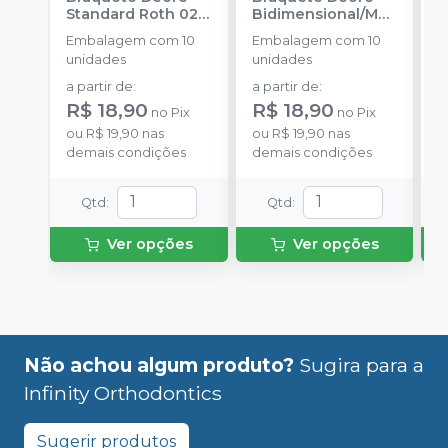
Standard Roth 022
Bidimensional/MB
A
-
INFINITY
T 018
-
INFINITY
F
Embalagem com 10
Embalagem com 10
E
ORTHODONTICS
ORTHODONTICS
-
unidades
unidades
u
O
a partir de
:
a partir de
:
a
R$ 18,90
R$ 18,90
R
no
Pix
no
Pix
ou
R$ 19,90
nas
ou
R$ 19,90
nas
o
demais condições
demais condições
d
Qtd
:
Qtd
:
Ver opções
Ver opções
Não achou algum produto?
Sugira para a
Infinity Orthodontics
Sugerir produtos